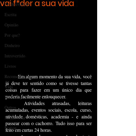
vai f*der a sua vida
Produtividade
Escrita
Opinião
Por que?
Dinheiro
Introvertido
Livros
	Em algum momento da sua vida, você 
Recomendações
já deve ter sentido como se tivesse tantas 
Vida
coisas para fazer em um único dia que 
poderia facilmente enlouquecer.
Marketing
	Atividades atrasadas, leituras 
Outros
acumuladas, eventos sociais, escola, curso, 
atividade domésticas, academia - e ainda 
Minha Vida
passear com o cachorro. Tudo isso para ser 
Notion
feito em curtas 24 horas.