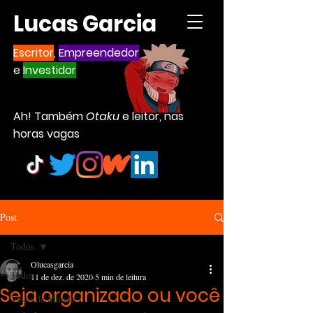
Lucas Garcia
Escritor
,
Empreendedor
e
Investidor
Ah! Também
Otaku
e leitor, nas
horas vagas
Post
Todos
Olucasgarcia
Todos
11 de dez. de 2020
5 min de leitura
Seja organizado ou você
Visão de Mundo