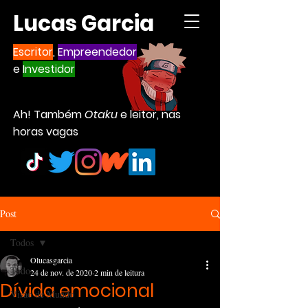
Lucas Garcia
Escritor
,
Empreendedor
e
Investidor
Ah! Também
Otaku
e leitor, nas
horas vagas
Post
Todos
Olucasgarcia
Todos
24 de nov. de 2020
2 min de leitura
Dívida emocional
Visão de Mundo