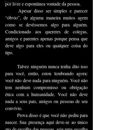
Negócios
por livre e espontânea vontade da pessoa.
	Apesar disso ser simples e parecer 
“óbvio”, de alguma maneira muitos agem 
como se devêssemos algo para alguém. 
Condicionado aos quereres de colegas, 
amigos e parentes apenas porque pensa que 
deve algo para eles ou qualquer coisa do 
tipo.
	Talvez ninguém nunca tenha dito isso 
para você, então, estou lembrando agora: 
você não deve nada para ninguém. Você não 
tem nenhum compromisso ou obrigação 
ética com a humanidade. Você não deve 
nada a seus pais, amigos ou pessoas de seu 
convívio.
	Prova disso é que você não pediu para 
nascer. Sua presença aqui deve-se ao único 
ato de escolha das pessoas, seja uma escolha 