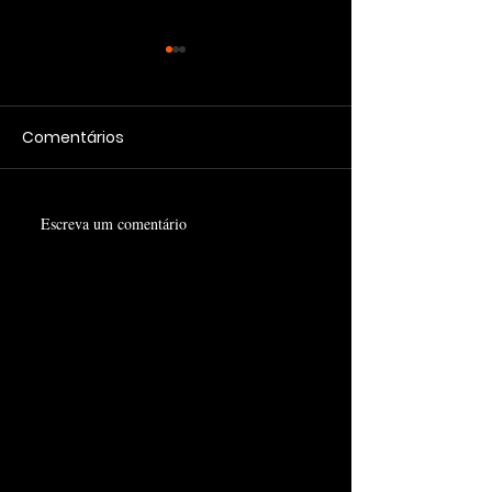
Comentários
Qual é o seu Território?
Escreva um comentário
Como Escolher
Hábitos Para 