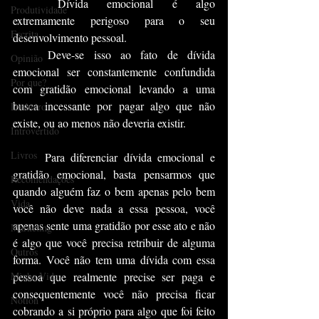
	Dívida emocional é algo 
Produtividade
extremamente perigoso para o seu 
Escrita
desenvolvimento pessoal.	
	Deve-se isso ao fato de dívida 
Opinião
emocional ser constantemente confundida 
Por que?
com gratidão emocional levando a uma 
busca incessante por pagar algo que não 
Dinheiro
existe, ou ao menos não deveria existir.
Introvertido
Livros
	Para diferenciar dívida emocional e 
gratidão emocional, basta pensarmos que 
Recomendações
quando alguém faz o bem apenas pelo bem 
Vida
você não deve nada a essa pessoa, você 
apenas sente uma gratidão por esse ato e não 
Marketing
é algo que você precisa retribuir de alguma 
Outros
forma. Você não tem uma dívida com essa 
Minha Vida
pessoa que realmente precise ser paga e 
consequentemente você não precisa ficar 
Notion
cobrando a si próprio para algo que foi feito 